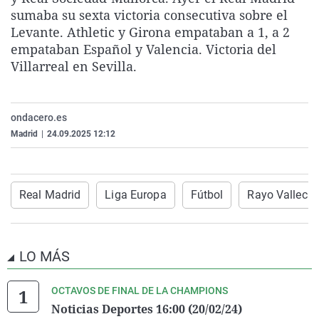
La rosa de los vientos
Caso
Extremadura
Virales
sumaba su sexta victoria consecutiva sobre el
Levante. Athletic y Girona empataban a 1, a 2
Gente viajera
Retornados
Galicia
Televisión
empataban Español y Valencia. Victoria del
Como el perro y el gat
Equipo de investigaci
La Rioja
Elecciones
Villarreal en Sevilla.
Operación Viuda Negr
Navarra
País Vasco
ondacero.es
Madrid
|
24.09.2025 12:12
Real Madrid
Liga Europa
Fútbol
Rayo Valleca
LO MÁS
OCTAVOS DE FINAL DE LA CHAMPIONS
Noticias Deportes 16:00 (20/02/24)