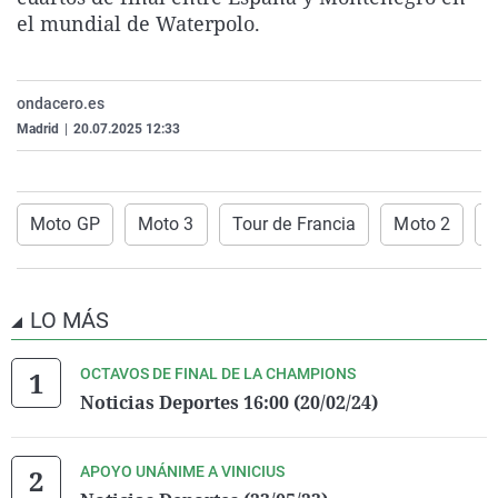
La rosa de los vientos
Caso
Extremadura
Virales
el mundial de Waterpolo.
Gente viajera
Retornados
Galicia
Televisión
Como el perro y el gat
Equipo de investigaci
La Rioja
Elecciones
ondacero.es
Madrid
|
20.07.2025 12:33
Operación Viuda Negr
Navarra
País Vasco
Moto GP
Moto 3
Tour de Francia
Moto 2
s
LO MÁS
OCTAVOS DE FINAL DE LA CHAMPIONS
Noticias Deportes 16:00 (20/02/24)
APOYO UNÁNIME A VINICIUS