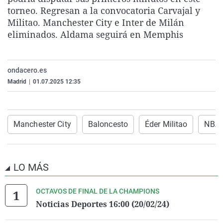
La rosa de los vientos
Caso
Extremadura
Virales
torneo. Regresan a la convocatoria Carvajal y
Militao. Manchester City e Inter de Milán
Gente viajera
Retornados
Galicia
Televisión
eliminados. Aldama seguirá en Memphis
Como el perro y el gat
Equipo de investigaci
La Rioja
Elecciones
Operación Viuda Negr
Navarra
ondacero.es
País Vasco
Madrid
|
01.07.2025 12:35
Manchester City
Baloncesto
Éder Militao
NBA
LO MÁS
OCTAVOS DE FINAL DE LA CHAMPIONS
Noticias Deportes 16:00 (20/02/24)