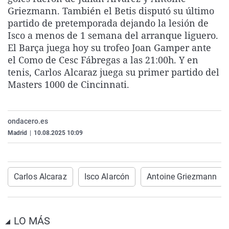
La rosa de los vientos
Caso
Extremadura
Virales
Griezmann. También el Betis disputó su último
partido de pretemporada dejando la lesión de
Gente viajera
Retornados
Galicia
Televisión
Isco a menos de 1 semana del arranque liguero.
Como el perro y el gat
Equipo de investigaci
La Rioja
Elecciones
El Barça juega hoy su trofeo Joan Gamper ante
el Como de Cesc Fábregas a las 21:00h. Y en
Operación Viuda Negr
Navarra
tenis, Carlos Alcaraz juega su primer partido del
País Vasco
Masters 1000 de Cincinnati.
ondacero.es
Madrid
|
10.08.2025 10:09
Carlos Alcaraz
Isco Alarcón
Antoine Griezmann
LO MÁS