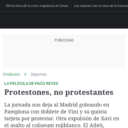
Última hora de la crisis migratoria en Ceuta
Las razones tras el cese de la funcion
Directo
Programas
Podcast
Más de uno
Los Perseguidos
Andalucía
Fútbol
Sociedad
España
Por fin
Malas decisiones
Aragón
Baloncesto
Mundo
Ondacero
Deportes
Economía
Julia en la onda
Expedientes del más a
Baleares
Tenis
Salud
LA PELÍCULA DE PACO REYES
Protestones, no protestantes
Deportes
La brújula
El viaje del Guernica
Cantabria
Motor
Cultura
El tiempo
Radioestadio
Invisibles
Cataluña
Ciencia y Tecnología
La jornada nos deja al Madrid goleando en
Más noticias
Pamplona con doblete de Vini y su quinta
Radioestadio noche
Prohibido morirse
Comunidad de Madrid
Gastronomía
tarjeta por protestar. Otra expulsión de Xavi en
El colegio invisible
Esto no ha pasado
Comunitat Valenciana
Medio ambiente
el asalto al coliseum rojiblanco. El Atleti,