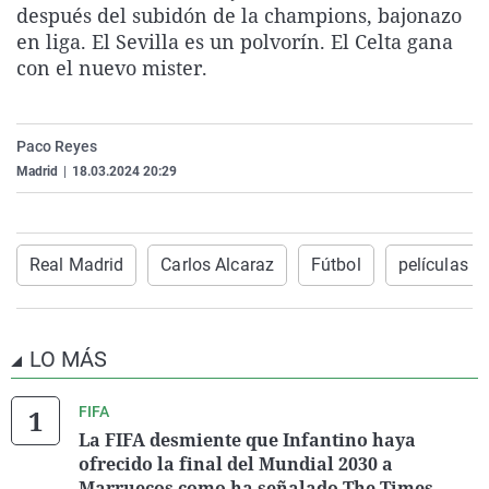
después del subidón de la champions, bajonazo
La rosa de los vientos
Caso
Extremadura
Virales
en liga. El Sevilla es un polvorín. El Celta gana
Gente viajera
Retornados
Galicia
Televisión
con el nuevo mister.
Como el perro y el gat
Equipo de investigaci
La Rioja
Elecciones
Operación Viuda Negr
Navarra
Paco Reyes
País Vasco
Madrid
|
18.03.2024 20:29
Real Madrid
Carlos Alcaraz
Fútbol
películas
LO MÁS
FIFA
La FIFA desmiente que Infantino haya
ofrecido la final del Mundial 2030 a
Marruecos como ha señalado The Times