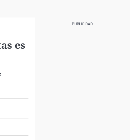
tas es
e