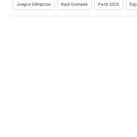
Juegos Olímpicos
Raúl Granado
París 2024
Esp