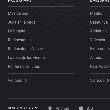
PROGRAMAS
EMISORAS
Más de uno
Madrid
Julia en la onda
Catalunya
La brújula
Andalucía
Radioestadio
Valencia
Radioestadio Noche
Extremadu
La rosa de los vientos
Asturias
Por fin no es lunes
País Vasco
Ver todo
Ver todo
DESCARGA LA APP
Android
iOS