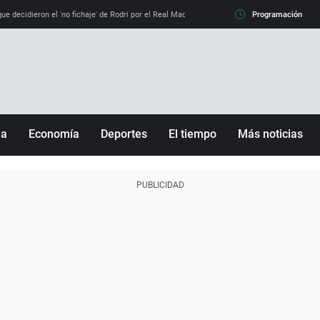
e decidieron el 'no fichaje' de Rodri por el Real Madrid y su 'sí' al Barça
Programación
La llamada de
ña
Economía
Deportes
El tiempo
Más noticias
Fútbol
Sociedad
Baloncesto
Mundo
Tenis
Salud
Motor
Cultura
Ciencia y Tecnología
adrid
Gastronomía
nciana
Medio ambiente