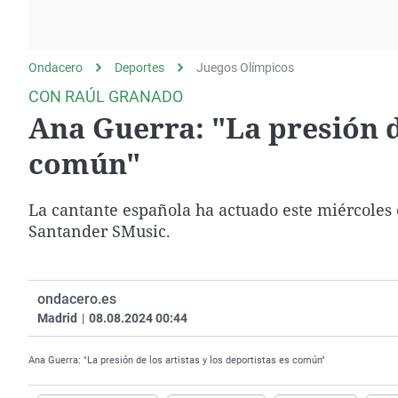
La rosa de los vientos
Caso
Extremadura
Gente viajera
Retornados
Galicia
Ondacero
Deportes
Como el perro y el
Juegos Olímpicos
Equipo de investigación
La Rioja
gato
CON RAÚL GRANADO
Operación Viuda
Navarra
Ana Guerra: "La presión de
Negra
País Vasco
común"
La cantante española ha actuado este miércoles 
Santander SMusic.
ondacero.es
Madrid
|
08.08.2024 00:44
Ana Guerra: "La presión de los artistas y los deportistas es común"