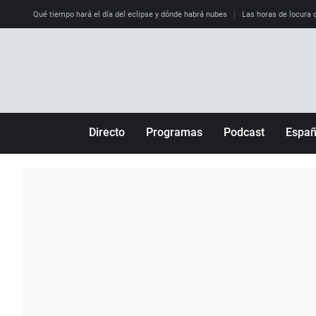
Qué tiempo hará el día del eclipse y dónde habrá nubes
Las horas de locura qu
Directo
Programas
Podcast
Espa
Más de uno
Los Perseguidos
Andalucía
Por fin
Malas decisiones
Aragón
Julia en la onda
Expedientes del más allá
Baleares
La brújula
El viaje del Guernica
Cantabria
Radioestadio
Invisibles
Cataluña
Radioestadio noche
Prohibido morirse
Comunidad de M
El colegio invisible
Esto no ha pasado
Comunitat Vale