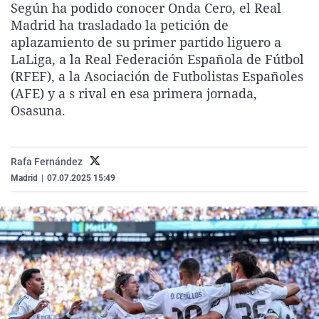
Según ha podido conocer Onda Cero, el Real
La rosa de los vientos
Caso
Extremadura
Virales
Madrid ha trasladado la petición de
Gente viajera
Retornados
Galicia
Televisión
aplazamiento de su primer partido liguero a
LaLiga, a la Real Federación Española de Fútbol
Como el perro y el gat
Equipo de investigaci
La Rioja
Elecciones
(RFEF), a la Asociación de Futbolistas Españoles
Operación Viuda Negr
Navarra
(AFE) y a s rival en esa primera jornada,
Osasuna.
País Vasco
Rafa Fernández
Madrid
|
07.07.2025 15:49