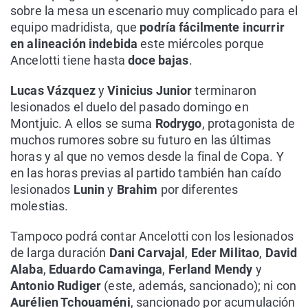
sobre la mesa un escenario muy complicado para el
equipo madridista, que
podría fácilmente incurrir
en alineación indebida
este miércoles porque
Ancelotti tiene hasta
doce bajas
.
Lucas Vázquez
y
Vinicius Junior
terminaron
lesionados el duelo del pasado domingo en
Montjuic. A ellos se suma
Rodrygo
, protagonista de
muchos rumores sobre su futuro en las últimas
horas y al que no vemos desde la final de Copa. Y
en las horas previas al partido también han caído
lesionados
Lunin
y
Brahim
por diferentes
molestias.
Tampoco podrá contar Ancelotti con los lesionados
de larga duración
Dani Carvajal
,
Eder Militao
,
David
Alaba
,
Eduardo Camavinga
,
Ferland Mendy
y
Antonio Rudiger
(este, además, sancionado); ni con
Aurélien Tchouaméni
, sancionado por acumulación