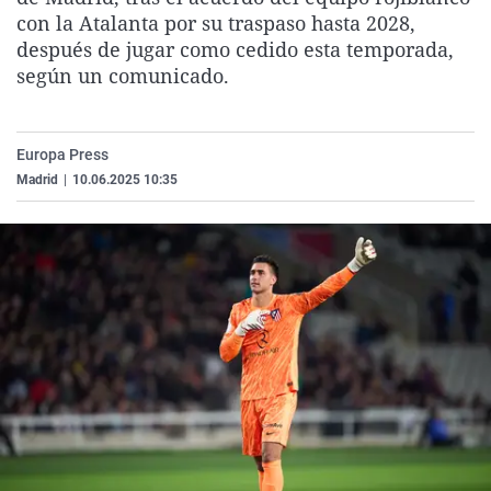
La rosa de los vientos
Caso
Extremadura
Virales
con la Atalanta por su traspaso hasta 2028,
después de jugar como cedido esta temporada,
Gente viajera
Retornados
Galicia
Televisión
según un comunicado.
Como el perro y el gat
Equipo de investigaci
La Rioja
Elecciones
Operación Viuda Negr
Navarra
Europa Press
País Vasco
Madrid
|
10.06.2025 10:35