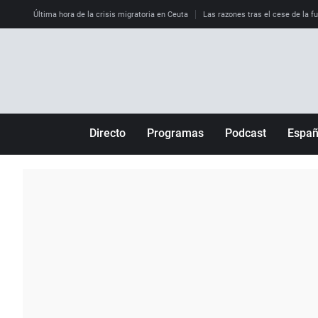
Última hora de la crisis migratoria en Ceuta
Las razones tras el cese de la f
Directo
Programas
Podcast
Espa
Más de uno
Los Perseguidos
Andalucía
Por fin
Malas decisiones
Aragón
Julia en la onda
Expedientes del más allá
Baleares
La brújula
El viaje del Guernica
Cantabria
Radioestadio
Invisibles
Cataluña
Radioestadio noche
Prohibido morirse
Comunidad de M
El colegio invisible
Esto no ha pasado
Comunitat Vale