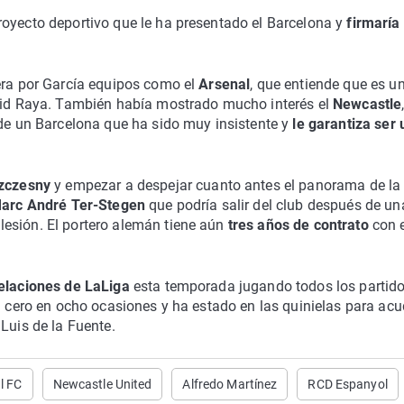
royecto deportivo que le ha presentado el Barcelona y
firmaría
rera por García equipos como el
Arsenal
, que entiende que es u
avid Raya. También había mostrado mucho interés el
Newcastle
 de un Barcelona que ha sido muy insistente y
le garantiza ser
zczesny
y empezar a despejar cuanto antes el panorama de la
arc André Ter-Stegen
que podría salir del club después de un
esión. El portero alemán tiene aún
tres años de contrato
con e
elaciones de LaLiga
esta temporada jugando todos los partid
a cero en ocho ocasiones y ha estado en las quinielas para acu
Luis de la Fuente.
l FC
Newcastle United
Alfredo Martínez
RCD Espanyol