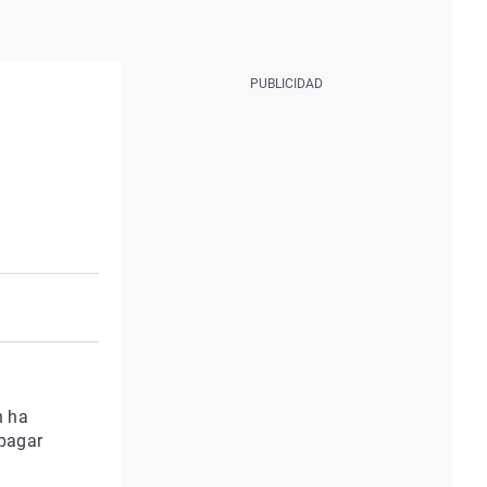
n ha
 pagar