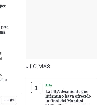
 por
n
, pero
 una
a
l
LO MÁS
os
dir a
FIFA
La FIFA desmiente que
Infantino haya ofrecido
LaLiga
la final del Mundial