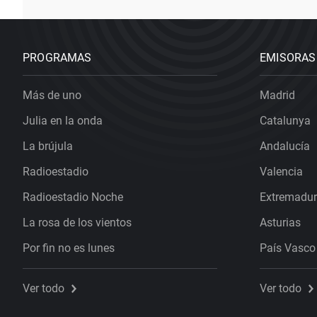
PROGRAMAS
EMISORAS
Más de uno
Madrid
Julia en la onda
Catalunya
La brújula
Andalucía
Radioestadio
Valencia
Radioestadio Noche
Extremadu
La rosa de los vientos
Asturias
Por fin no es lunes
País Vasco
Ver todo
Ver todo