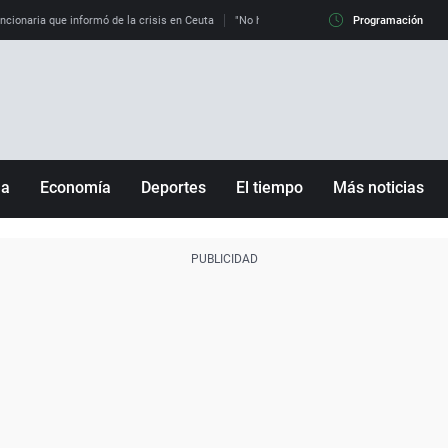
uncionaria que informó de la crisis en Ceuta
"No hay mafias, que no nos engañen": exper
Programación
ña
Economía
Deportes
El tiempo
Más noticias
Fútbol
Sociedad
Baloncesto
Mundo
Tenis
Salud
Motor
Cultura
Ciencia y Tecnología
adrid
Gastronomía
nciana
Medio ambiente