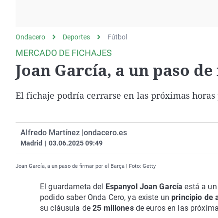
La rosa de los vientos
Caso
Extremadura
Gente viajera
Retornados
Galicia
Ondacero
Deportes
Como el perro y el
Fútbol
Equipo de investigación
La Rioja
gato
MERCADO DE FICHAJES
Operación Viuda
Navarra
Joan García, a un paso de
Negra
País Vasco
El fichaje podría cerrarse en las próximas horas
Alfredo Martínez |
ondacero.es
Madrid
|
03.06.2025 09:49
Joan García, a un paso de firmar por el Barça | Foto: Getty
El guardameta del
Espanyol Joan García
está a un
podido saber Onda Cero, ya existe un
principio de
su cláusula de
25 millones
de euros en las próxima