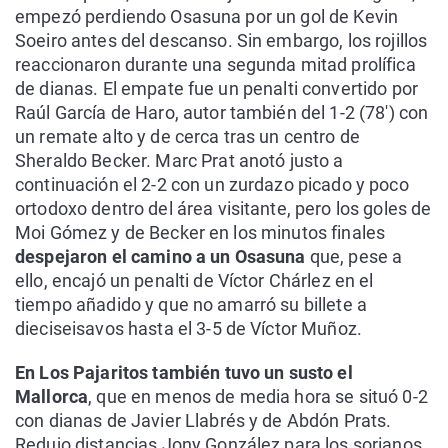
empezó perdiendo Osasuna por un gol de Kevin
Soeiro antes del descanso. Sin embargo, los rojillos
reaccionaron durante una segunda mitad prolífica
de dianas. El empate fue un penalti convertido por
Raúl García de Haro, autor también del 1-2 (78') con
un remate alto y de cerca tras un centro de
Sheraldo Becker. Marc Prat anotó justo a
continuación el 2-2 con un zurdazo picado y poco
ortodoxo dentro del área visitante, pero los goles de
Moi Gómez y de Becker en los minutos finales
despejaron el camino a un Osasuna
que, pese a
ello, encajó un penalti de Víctor Chárlez en el
tiempo añadido y que no amarró su billete a
dieciseisavos hasta el 3-5 de Víctor Muñoz.
En Los Pajaritos también tuvo un susto el
Mallorca
, que en menos de media hora se situó 0-2
con dianas de Javier Llabrés y de Abdón Prats.
Redujo distancias Jony González para los sorianos