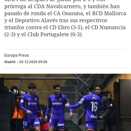
La rosa de los vientos
Caso
Extremadura
Virales
prórroga al CDA Navalcarnero, y también han
pasado de ronda el CA Osasuna, el RCD Mallorca
Gente viajera
Retornados
Galicia
Televisión
y el Deportivo Alavés tras sus respectivos
Como el perro y el gat
Equipo de investigaci
La Rioja
Elecciones
triunfos contra el CD Ebro (3-5), el CD Numancia
(2-3) y el Club Portugalete (0-3).
Operación Viuda Negr
Navarra
País Vasco
Europa Press
Madrid
|
03.12.2025 09:26