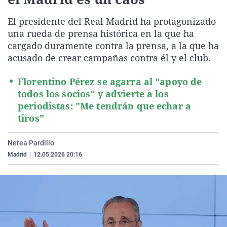
La rosa de los vientos
Caso
Extremadura
Virales
El presidente del Real Madrid ha protagonizado
Gente viajera
Retornados
Galicia
Televisión
una rueda de prensa histórica en la que ha
Como el perro y el gat
Equipo de investigaci
La Rioja
Elecciones
cargado duramente contra la prensa, a la que ha
acusado de crear campañas contra él y el club.
Operación Viuda Negr
Navarra
País Vasco
Florentino Pérez se agarra al "apoyo de
todos los socios" y advierte a los
periodistas: "Me tendrán que echar a
tiros"
Nerea Pardillo
Madrid
|
12.05.2026 20:16