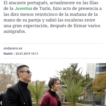
El atacante portugués, actualmente en las filas
La rosa de los vientos
Caso
Extremadura
Virales
de la
de Turín, hizo acto de presencia a
Juventus
Gente viajera
Retornados
Galicia
Televisión
las diez menos veinticinco de la mañana de la
mano de su pareja y subió las escaleras entre
Como el perro y el gat
Equipo de investigaci
La Rioja
Elecciones
una gran expectación, después de firmar varios
Operación Viuda Negr
Navarra
autógrafos.
País Vasco
ondacero.es
Madrid
|
22.01.2019 10:11