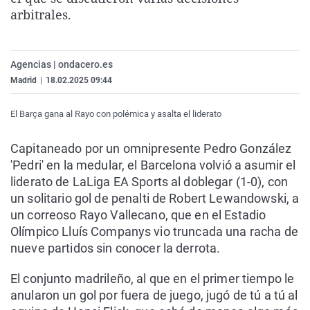
La rosa de los vientos
Caso
Extremadura
Virales
arbitrales.
Gente viajera
Retornados
Galicia
Televisión
Como el perro y el gat
Equipo de investigaci
La Rioja
Elecciones
Agencias | ondacero.es
Madrid
|
18.02.2025 09:44
Operación Viuda Negr
Navarra
País Vasco
El Barça gana al Rayo con polémica y asalta el liderato
Capitaneado por un omnipresente Pedro González
'Pedri' en la medular, el Barcelona volvió a asumir el
liderato de LaLiga EA Sports al doblegar (1-0), con
un solitario gol de penalti de Robert Lewandowski, a
un correoso Rayo Vallecano, que en el Estadio
Olímpico Lluís Companys vio truncada una racha de
nueve partidos sin conocer la derrota.
El conjunto madrileño, al que en el primer tiempo le
anularon un gol por fuera de juego, jugó de tú a tú al