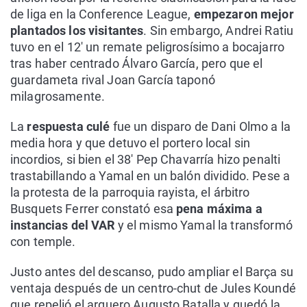
de liga en la Conference League,
empezaron mejor
plantados los visitantes
. Sin embargo, Andrei Ratiu
tuvo en el 12' un remate peligrosísimo a bocajarro
tras haber centrado Álvaro García, pero que el
guardameta rival Joan García taponó
milagrosamente.
La
respuesta culé
fue un disparo de Dani Olmo a la
media hora y que detuvo el portero local sin
incordios, si bien el 38' Pep Chavarría hizo penalti
trastabillando a Yamal en un balón dividido. Pese a
la protesta de la parroquia rayista, el árbitro
Busquets Ferrer constató esa
pena máxima a
instancias del VAR
y el mismo Yamal la transformó
con temple.
Justo antes del descanso, pudo ampliar el Barça su
ventaja después de un centro-chut de Jules Koundé
que repelió el arquero Augusto Batalla y quedó la