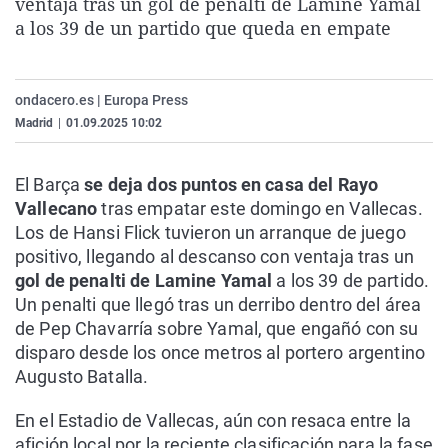
ventaja tras un gol de penalti de Lamine Yamal
La rosa de los vientos
Caso
Extremadura
Virales
a los 39 de un partido que queda en empate
Gente viajera
Retornados
Galicia
Televisión
Como el perro y el gat
Equipo de investigaci
La Rioja
Elecciones
ondacero.es | Europa Press
Operación Viuda Negr
Navarra
Madrid
|
01.09.2025 10:02
País Vasco
El Barça
se deja dos puntos en casa del Rayo
Vallecano
tras empatar este domingo en Vallecas.
Los de Hansi Flick tuvieron un arranque de juego
positivo, llegando al descanso con ventaja tras un
gol de penalti de Lamine Yamal
a los 39 de partido.
Un penalti que llegó tras un derribo dentro del área
de Pep Chavarría sobre Yamal, que engañó con su
disparo desde los once metros al portero argentino
Augusto Batalla.
En el Estadio de Vallecas, aún con resaca entre la
afición local por la reciente clasificación para la fase