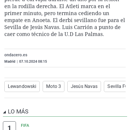
La rosa de los vientos
Caso
Extremadura
Virales
en la rodilla derecha. El Atleti marca en el
primer minuto, pero termina cediendo un
Gente viajera
Retornados
Galicia
Televisión
empate en Anoeta. El derbi sevillano fue para el
Como el perro y el gat
Equipo de investigaci
La Rioja
Elecciones
Sevilla de Jesús Navas. Luis Carrión a punto de
caer como técnico de la U.D Las Palmas.
Operación Viuda Negr
Navarra
País Vasco
ondacero.es
Madrid
|
07.10.2024 08:15
Lewandowski
Moto 3
Jesús Navas
Sevilla FC
LO MÁS
FIFA