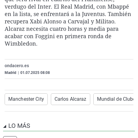
La rosa de los vientos
Caso
Extremadura
Virales
verdugo del Inter. El Real Madrid, con Mbappé
en la lista, se enfrentará a la Juventus. También
Gente viajera
Retornados
Galicia
Televisión
recupera Xabi Alonso a Carvajal y Militao.
Como el perro y el gat
Equipo de investigaci
La Rioja
Elecciones
Alcaraz necesita cuatro horas y media para
acabar con Foggini en primera ronda de
Operación Viuda Negr
Navarra
Wimbledon.
País Vasco
ondacero.es
Madrid
|
01.07.2025 08:08
Manchester City
Carlos Alcaraz
Mundial de Clubes 
LO MÁS