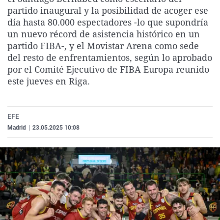
La rosa de los vientos
Caso
Extremadura
Virales
partido inaugural y la posibilidad de acoger ese
día hasta 80.000 espectadores -lo que supondría
Gente viajera
Retornados
Galicia
Televisión
un nuevo récord de asistencia histórico en un
Como el perro y el gat
Equipo de investigaci
La Rioja
Elecciones
partido FIBA-, y el Movistar Arena como sede
del resto de enfrentamientos, según lo aprobado
Operación Viuda Negr
Navarra
por el Comité Ejecutivo de FIBA Europa reunido
País Vasco
este jueves en Riga.
EFE
Madrid
|
23.05.2025 10:08