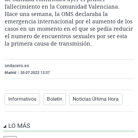
La rosa de los vientos
Caso
Extremadura
Virales
fallecimiento en la Comunidad Valenciana.
Hace una semana, la OMS declaraba la
Gente viajera
Retornados
Galicia
Televisión
emergencia internacional por el aumento de los
Como el perro y el gat
Equipo de investigaci
La Rioja
Elecciones
casos en un momento en el que se pedía reducir
el numero de encuentros sexuales por ser esta
Operación Viuda Negr
Navarra
la primera causa de transmisión.
País Vasco
ondacero.es
Madrid
|
30.07.2022 13:37
Informativos
Boletín
Noticias Última Hora
LO MÁS