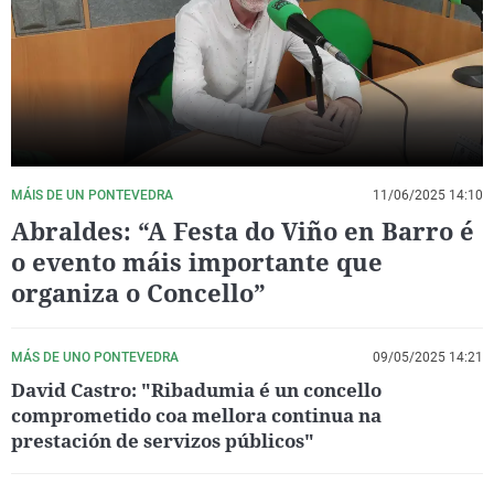
La rosa de los vientos
Caso
Extremadura
Virales
Gente viajera
Retornados
Galicia
Televisión
Como el perro y el gat
Equipo de investigaci
La Rioja
Elecciones
Operación Viuda Negr
Navarra
País Vasco
MÁIS DE UN PONTEVEDRA
11/06/2025 14:10
Abraldes: “A Festa do Viño en Barro é
o evento máis importante que
organiza o Concello”
MÁS DE UNO PONTEVEDRA
09/05/2025 14:21
David Castro: "Ribadumia é un concello
comprometido coa mellora continua na
prestación de servizos públicos"