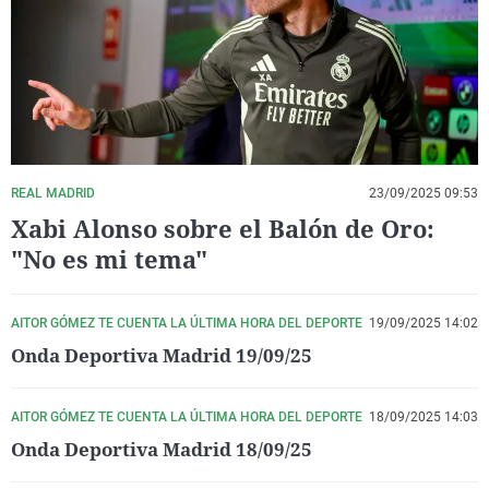
La rosa de los vientos
Caso
Extremadura
Virales
Gente viajera
Retornados
Galicia
Televisión
Como el perro y el gat
Equipo de investigaci
La Rioja
Elecciones
Operación Viuda Negr
Navarra
País Vasco
REAL MADRID
23/09/2025 09:53
Xabi Alonso sobre el Balón de Oro:
"No es mi tema"
AITOR GÓMEZ TE CUENTA LA ÚLTIMA HORA DEL DEPORTE
19/09/2025 14:02
Onda Deportiva Madrid 19/09/25
AITOR GÓMEZ TE CUENTA LA ÚLTIMA HORA DEL DEPORTE
18/09/2025 14:03
Onda Deportiva Madrid 18/09/25