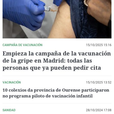
La rosa de los vientos
Caso
Extremadura
Virales
Gente viajera
Retornados
Galicia
Televisión
Como el perro y el gat
Equipo de investigaci
La Rioja
Elecciones
Operación Viuda Negr
Navarra
País Vasco
CAMPAÑA DE VACUNACIÓN
15/10/2025 15:16
Empieza la campaña de la vacunación
de la gripe en Madrid: todas las
personas que ya pueden pedir cita
VACINACIÓN
15/10/2025 13:52
10 colexios da provincia de Ourense participaron
no programa piloto de vacinación infantil
SANIDAD
28/10/2024 17:08