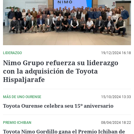
La rosa de los vientos
Caso
Extremadura
Virales
Gente viajera
Retornados
Galicia
Televisión
Como el perro y el gat
Equipo de investigaci
La Rioja
Elecciones
Operación Viuda Negr
Navarra
País Vasco
LIDERAZGO
19/12/2024 16:18
Nimo Grupo refuerza su liderazgo
con la adquisición de Toyota
Hispaljarafe
MÁS DE UNO OURENSE
15/10/2024 13:33
Toyota Ourense celebra seu 15º aniversario
PREMIO ICHIBAN
08/04/2024 18:22
Toyota Nimo Gordillo gana el Premio Ichiban de