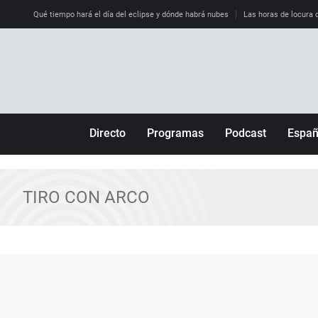
Qué tiempo hará el día del eclipse y dónde habrá nubes
Las horas de locura qu
Directo
Programas
Podcast
Espa
Más de uno
Los Perseguidos
Andalucía
Por fin
Malas decisiones
Aragón
TIRO CON ARCO
Julia en la onda
Expedientes del más allá
Baleares
La brújula
El viaje del Guernica
Cantabria
Radioestadio
Invisibles
Cataluña
Radioestadio noche
Prohibido morirse
Comunidad de M
El colegio invisible
Esto no ha pasado
Comunitat Vale