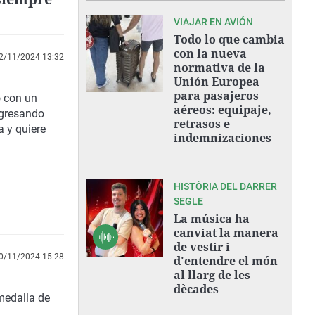
VIAJAR EN AVIÓN
Todo lo que cambia
con la nueva
2/11/2024 13:32
normativa de la
Unión Europea
para pasajeros
o con un
aéreos: equipaje,
ogresando
retrasos e
 y quiere
indemnizaciones
HISTÒRIA DEL DARRER
SEGLE
La música ha
canviat la manera
de vestir i
0/11/2024 15:28
d'entendre el món
al llarg de les
dècades
medalla de