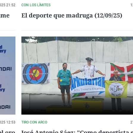
025 21:52
CON LOS LÍMITES
1
o me
El deporte que madruga (12/09/25)
025 12:53
TIRO CON ARCO
2
l oro
José Antonio Sáez: "Como deportista