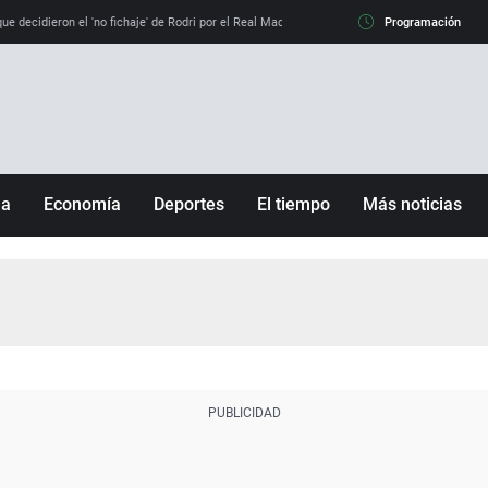
e decidieron el 'no fichaje' de Rodri por el Real Madrid y su 'sí' al Barça
Programación
La llamada de
ña
Economía
Deportes
El tiempo
Más noticias
Fútbol
Sociedad
Baloncesto
Mundo
Tenis
Salud
Motor
Cultura
Ciencia y Tecnología
adrid
Gastronomía
nciana
Medio ambiente