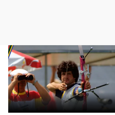
La rosa de los vientos
Caso
Extremadura
Gente viajera
Retornados
Galicia
Como el perro y el
Equipo de investigación
La Rioja
gato
Operación Viuda
Navarra
Negra
País Vasco