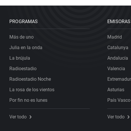
PROGRAMAS
EMISORAS
Más de uno
Madrid
Julia en la onda
Catalunya
La brújula
Andalucía
Radioestadio
Valencia
Radioestadio Noche
Extremadu
La rosa de los vientos
Asturias
Por fin no es lunes
País Vasco
Ver todo
Ver todo