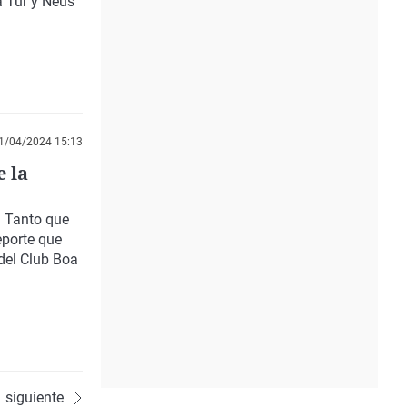
a Tur y Neus
1/04/2024 15:13
e la
. Tanto que
eporte que
del Club Boa
siguiente