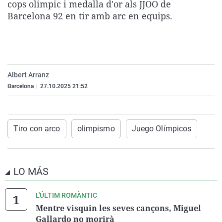
cops olimpic i medalla d'or als JJOO de
La rosa de los vientos
Caso
Extremadura
Virales
Barcelona 92 en tir amb arc en equips.
Gente viajera
Retornados
Galicia
Televisión
Como el perro y el gat
Equipo de investigaci
La Rioja
Elecciones
Operación Viuda Negr
Navarra
Albert Arranz
País Vasco
Barcelona
|
27.10.2025 21:52
Tiro con arco
olimpismo
Juego Olímpicos
LO MÁS
L'ÚLTIM ROMÀNTIC
Mentre visquin les seves cançons, Miguel
Gallardo no morirà