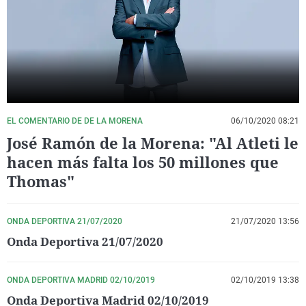
La rosa de los vientos
Caso
Extremadura
Virales
Gente viajera
Retornados
Galicia
Televisión
Como el perro y el gat
Equipo de investigaci
La Rioja
Elecciones
Operación Viuda Negr
Navarra
País Vasco
EL COMENTARIO DE DE LA MORENA
06/10/2020 08:21
José Ramón de la Morena: "Al Atleti le
hacen más falta los 50 millones que
Thomas"
ONDA DEPORTIVA 21/07/2020
21/07/2020 13:56
Onda Deportiva 21/07/2020
ONDA DEPORTIVA MADRID 02/10/2019
02/10/2019 13:38
Onda Deportiva Madrid 02/10/2019