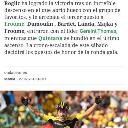
Roglic
ha logrado la victoria tras un increíble
La rosa de los vientos
Caso
Extremadura
Virales
descenso en el que abrió hueco con el grupo de
Gente viajera
Retornados
Galicia
Televisión
favoritos, y le arrebata el tercer puesto a
Froome
.
Dumoulin
,
Bardet
,
Landa, Majka y
Como el perro y el gat
Equipo de investigaci
La Rioja
Elecciones
Froome
, entraron con el líder
,
Geraint Thomas
Operación Viuda Negr
Navarra
mientras que
Quintana
se hundió en el último
ascenso. La crono-escalada de este sábado
País Vasco
decidirá los puestos de honor de la ronda gala.
ondacero.es
Madrid
|
27.07.2018 18:07