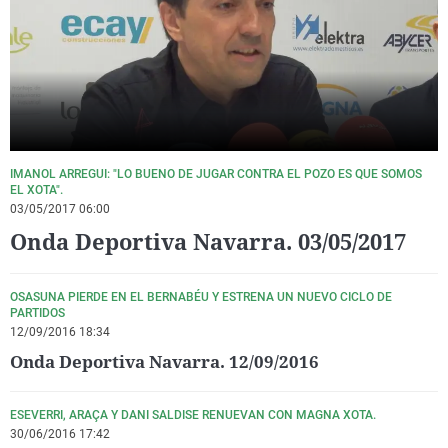
La rosa de los vientos
Caso
Extremadura
Virales
Gente viajera
Retornados
Galicia
Televisión
Como el perro y el gat
Equipo de investigaci
La Rioja
Elecciones
Operación Viuda Negr
Navarra
País Vasco
IMANOL ARREGUI: "LO BUENO DE JUGAR CONTRA EL POZO ES QUE SOMOS
EL XOTA".
03/05/2017 06:00
Onda Deportiva Navarra. 03/05/2017
OSASUNA PIERDE EN EL BERNABÉU Y ESTRENA UN NUEVO CICLO DE
PARTIDOS
12/09/2016 18:34
Onda Deportiva Navarra. 12/09/2016
ESEVERRI, ARAÇA Y DANI SALDISE RENUEVAN CON MAGNA XOTA.
30/06/2016 17:42