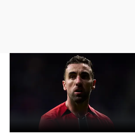
La rosa de los vientos
Caso
Extremadura
Gente viajera
Retornados
Galicia
Como el perro y el
Equipo de investigación
La Rioja
gato
Operación Viuda
Navarra
Negra
País Vasco