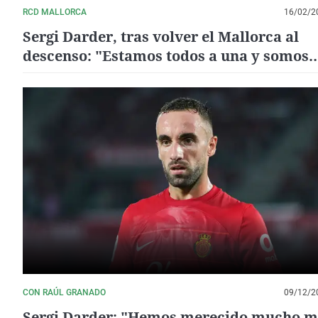
RCD MALLORCA
16/02/2
Sergi Darder, tras volver el Mallorca al
descenso: "Estamos todos a una y somos
capaces de sacar esta situación"
CON RAÚL GRANADO
09/12/2
Sergi Darder: "Hemos merecido mucho m