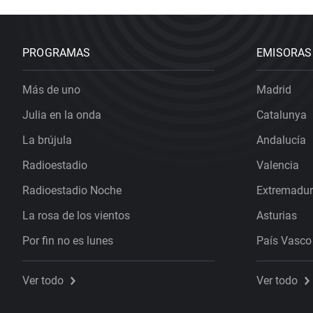
PROGRAMAS
EMISORAS
Más de uno
Madrid
Julia en la onda
Catalunya
La brújula
Andalucía
Radioestadio
Valencia
Radioestadio Noche
Extremadu
La rosa de los vientos
Asturias
Por fin no es lunes
País Vasco
Ver todo
Ver todo