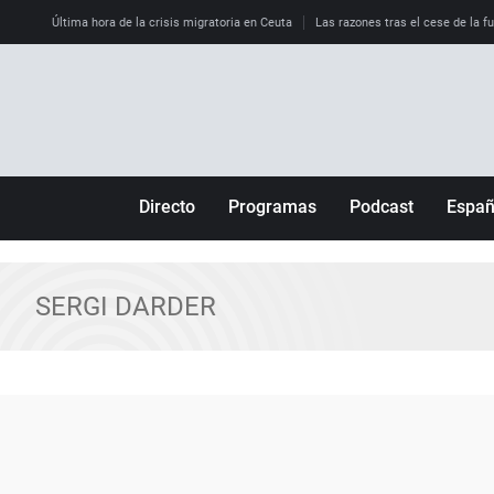
Última hora de la crisis migratoria en Ceuta
Las razones tras el cese de la f
Directo
Programas
Podcast
Espa
Más de uno
Los Perseguidos
Andalucía
Por fin
Malas decisiones
Aragón
SERGI DARDER
Julia en la onda
Expedientes del más allá
Baleares
La brújula
El viaje del Guernica
Cantabria
Radioestadio
Invisibles
Cataluña
Radioestadio noche
Prohibido morirse
Comunidad de M
El colegio invisible
Esto no ha pasado
Comunitat Vale