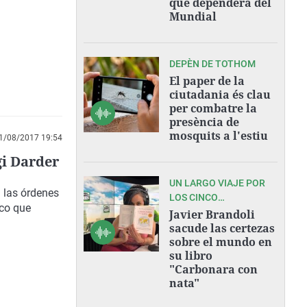
que dependerá del
Mundial
DEPÈN DE TOTHOM
El paper de la
ciutadania és clau
per combatre la
presència de
mosquits a l'estiu
1/08/2017 19:54
gi Darder
UN LARGO VIAJE POR
a las órdenes
LOS CINCO
ico que
CONTINENTES
Javier Brandoli
sacude las certezas
sobre el mundo en
su libro
"Carbonara con
nata"