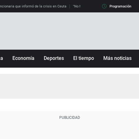
uncionaria que informó de la crisis en Ceuta
"No hay mafias, que no nos engañen": exper
Programación
ña
Economía
Deportes
El tiempo
Más noticias
Fútbol
Sociedad
Baloncesto
Mundo
Tenis
Salud
Motor
Cultura
Ciencia y Tecnología
adrid
Gastronomía
nciana
Medio ambiente