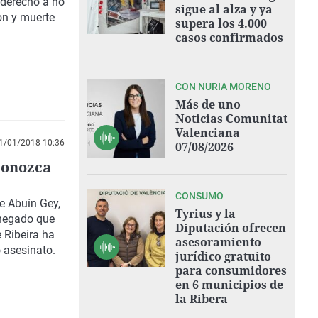
u derecho a no
sigue al alza y ya
ión y muerte
supera los 4.000
casos confirmados
CON NURIA MORENO
Más de uno
Noticias Comunitat
Valenciana
1/01/2018 10:36
07/08/2026
econozca
CONSUMO
e Abuín Gey,
Tyrius y la
negado que
Diputación ofrecen
 Ribeira ha
asesoramiento
 asesinato.
jurídico gratuito
para consumidores
en 6 municipios de
la Ribera