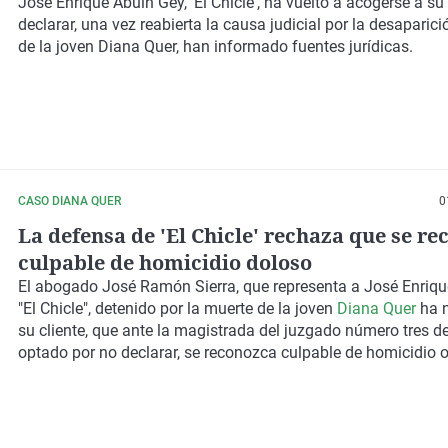
investigada por la muerte de Diana Quer
José Enrique Abuín Gey, 'El Chicle', ha vuelto a acogerse a s
declarar, una vez reabierta la causa judicial por la desaparic
de la joven Diana Quer, han informado fuentes jurídicas.
CASO DIANA QUER
0
La defensa de 'El Chicle' rechaza que se r
culpable de homicidio doloso
El abogado José Ramón Sierra, que representa a José Enriqu
"El Chicle", detenido por la muerte de la joven
Diana Quer
ha 
su cliente, que ante la magistrada del juzgado número tres de
optado por no declarar, se reconozca culpable de homicidio o