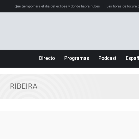
Qué tiempo hará el día del eclipse y dónde habrá nubes
Las horas de locura qu
Directo
Programas
Podcast
Espa
Más de uno
Los Perseguidos
Andalucía
Por fin
Malas decisiones
Aragón
RIBEIRA
Julia en la onda
Expedientes del más allá
Baleares
La brújula
El viaje del Guernica
Cantabria
Radioestadio
Invisibles
Cataluña
Radioestadio noche
Prohibido morirse
Comunidad de M
El colegio invisible
Esto no ha pasado
Comunitat Vale