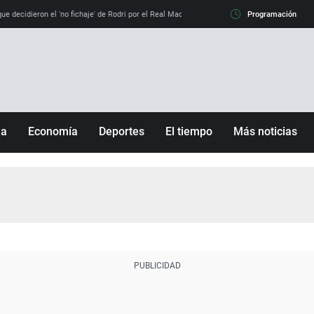
e decidieron el 'no fichaje' de Rodri por el Real Madrid y su 'sí' al Barça
Programación
La llamada de
ña
Economía
Deportes
El tiempo
Más noticias
Fútbol
Sociedad
Baloncesto
Mundo
Tenis
Salud
Motor
Cultura
Ciencia y Tecnología
adrid
Gastronomía
nciana
Medio ambiente