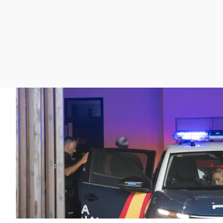
La rosa de los vientos
Caso
Extremadura
Gente viajera
Retornados
Galicia
Como el perro y el
Equipo de investigación
La Rioja
gato
Operación Viuda
Navarra
Negra
País Vasco