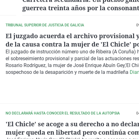
guerrea treinta años por la consonan
correcta de su nombre
TRIBUNAL SUPERIOR DE JUSTICIA DE GALICIA
0
El juzgado acuerda el archivo provisional y
de la causa contra la mujer de 'El Chicle' p
Diana Quer
El juzgado de instrucción número uno de Ribeira (A Coruña)
el
sobreseimiento provisional y parcial
de las actuaciones re
Rosario Rodríguez, la mujer de
José Enrique Abuín Gey,'El Chi
sospechoso de la desaparición y muerte de la madrileña
Dia
NO DECLARARÁ HASTA CONOCER EL RESULTADO DE LA AUTOPSIA
0
'El Chicle' se acoge a su derecho a no decla
mujer queda en libertad pero continúa co