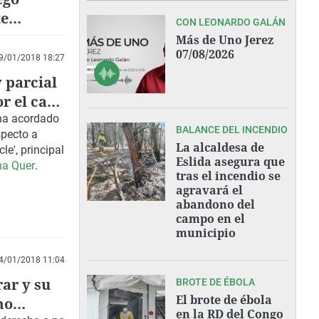
te
CON LEONARDO GALÁN
Más de Uno Jerez
07/08/2026
9/01/2018 18:27
 parcial
or el caso
 ha acordado
BALANCE DEL INCENDIO
specto a
La alcaldesa de
cle'
, principal
Eslida asegura que
na Quer
.
tras el incendio se
agravará el
abandono del
campo en el
municipio
4/01/2018 11:04
rar y su
BROTE DE ÉBOLA
El brote de ébola
mo
en la RD del Congo