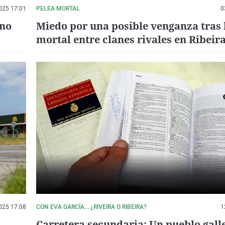
025 17:01
PELEA MORTAL
0
uno
Miedo por una posible venganza tras 
mortal entre clanes rivales en Ribeira
vacío el cargador entero"
025 17:08
CON EVA GARCÍA... ¿RIVEIRA O RIBEIRA?
1
s
Carretera secundaria: Un pueblo gall