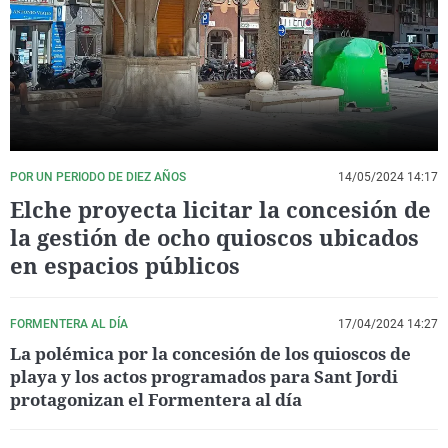
La rosa de los vientos
Caso
Extremadura
Virales
Gente viajera
Retornados
Galicia
Televisión
Como el perro y el gat
Equipo de investigaci
La Rioja
Elecciones
Operación Viuda Negr
Navarra
País Vasco
POR UN PERIODO DE DIEZ AÑOS
14/05/2024 14:17
Elche proyecta licitar la concesión de
la gestión de ocho quioscos ubicados
en espacios públicos
FORMENTERA AL DÍA
17/04/2024 14:27
La polémica por la concesión de los quioscos de
playa y los actos programados para Sant Jordi
protagonizan el Formentera al día