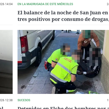
026 14:04
EN LA MADRUGADA DE ESTE MIÉRCOLES
2
El balance de la noche de San Juan en
tres positivos por consumo de drogas
hornillo intervenido y cinco tonelada
basura en las playas
026 12:38
SUCESOS
1
al
Detenidos en Elche dos hombres por a