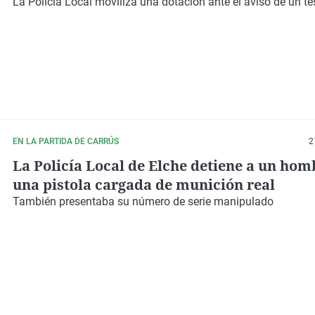
La
Policía Local
moviliza una dotación ante el aviso de un
te
EN LA PARTIDA DE CARRÚS
2
La Policía Local de Elche detiene a un hom
una pistola cargada de munición real
También presentaba su número de serie manipulado