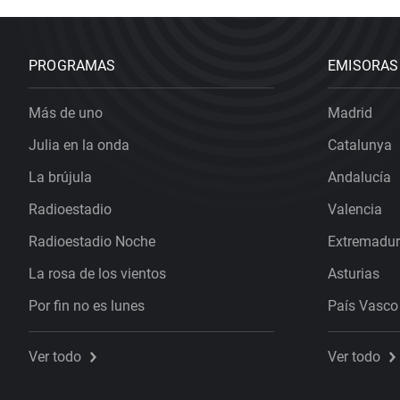
PROGRAMAS
EMISORAS
Más de uno
Madrid
Julia en la onda
Catalunya
La brújula
Andalucía
Radioestadio
Valencia
Radioestadio Noche
Extremadu
La rosa de los vientos
Asturias
Por fin no es lunes
País Vasco
Ver todo
Ver todo