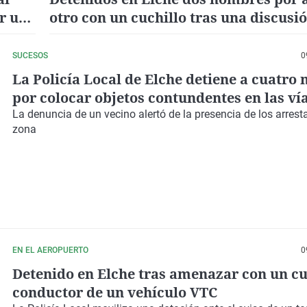
r un
otro con un cuchillo tras una discusió
cola de un comedor social
SUCESOS
0
La Policía Local de Elche detiene a cuatro
por colocar objetos contundentes en las vía
tren en Altabix
La
denuncia
de un
vecino
alertó de la presencia de los arrest
zona
EN EL AEROPUERTO
0
Detenido en Elche tras amenazar con un cu
conductor de un vehículo VTC