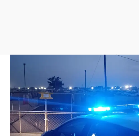
La rosa de los vientos
Caso
Extremadura
Gente viajera
Retornados
Galicia
Como el perro y el
Equipo de investigación
La Rioja
gato
Operación Viuda
Navarra
Negra
País Vasco