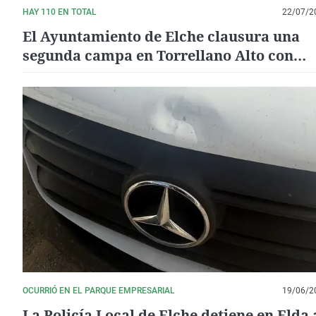
HAY 110 EN TOTAL
22/07/2
El Ayuntamiento de Elche clausura una
segunda campa en Torrellano Alto con
capacidad para 3.700 vehículos
OCURRIÓ EN EL PARQUE EMPRESARIAL
19/06/2
La Policía Local de Elche detiene en Elda 