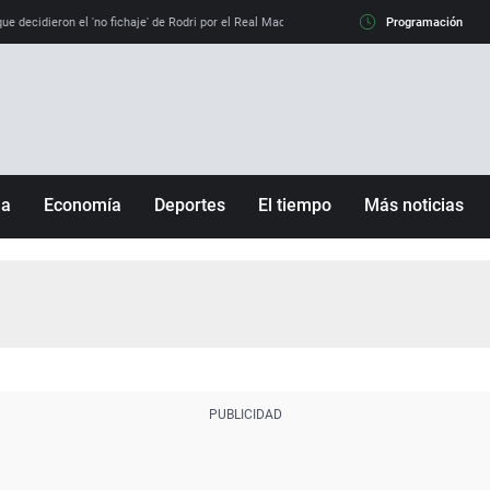
e decidieron el 'no fichaje' de Rodri por el Real Madrid y su 'sí' al Barça
Programación
La llamada de
ña
Economía
Deportes
El tiempo
Más noticias
Fútbol
Sociedad
Baloncesto
Mundo
Tenis
Salud
Motor
Cultura
Ciencia y Tecnología
adrid
Gastronomía
nciana
Medio ambiente