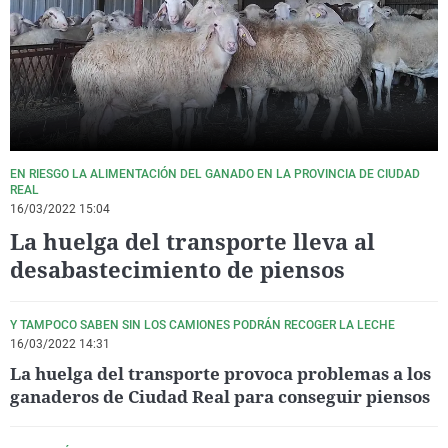
La rosa de los vientos
Caso
Extremadura
Virales
Gente viajera
Retornados
Galicia
Televisión
Como el perro y el gat
Equipo de investigaci
La Rioja
Elecciones
Operación Viuda Negr
Navarra
País Vasco
EN RIESGO LA ALIMENTACIÓN DEL GANADO EN LA PROVINCIA DE CIUDAD
REAL
16/03/2022 15:04
La huelga del transporte lleva al
desabastecimiento de piensos
Y TAMPOCO SABEN SIN LOS CAMIONES PODRÁN RECOGER LA LECHE
16/03/2022 14:31
La huelga del transporte provoca problemas a los
ganaderos de Ciudad Real para conseguir piensos