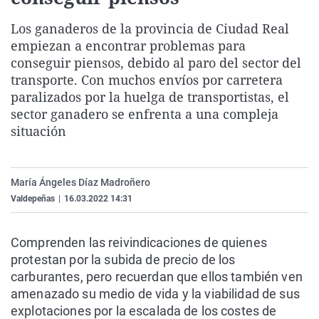
La rosa de los vientos
Caso
Extremadura
Virales
Los ganaderos de la provincia de Ciudad Real
Gente viajera
Retornados
Galicia
Televisión
empiezan a encontrar problemas para
conseguir piensos, debido al paro del sector del
Como el perro y el gat
Equipo de investigaci
La Rioja
Elecciones
transporte. Con muchos envíos por carretera
Operación Viuda Negr
Navarra
paralizados por la huelga de transportistas, el
País Vasco
sector ganadero se enfrenta a una compleja
situación
María Ángeles Díaz Madroñero
Valdepeñas
|
16.03.2022 14:31
Comprenden las reivindicaciones de quienes
protestan por la subida de precio de los
carburantes, pero recuerdan que ellos también ven
amenazado su medio de vida y la viabilidad de sus
explotaciones por la escalada de los costes de