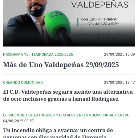
La rosa de los vientos
Caso
Extremadura
Virales
Gente viajera
Retornados
Galicia
Televisión
Como el perro y el gat
Equipo de investigaci
La Rioja
Elecciones
Operación Viuda Negr
Navarra
País Vasco
PROGRAMA 15 - TEMPORADA 2025-2026
29/09/2025 15:09
Más de Uno Valdepeñas 29/09/2025
CREANDO COMUNIDAD
29/09/2025 13:47
El C.D. Valdepeñas seguirá siendo una alternativa
de ocio inclusivo gracias a Ismael Rodríguez
EL INCENDIO FUE EXTINGUIDO Y LOS RESIDENTES VOLVIERON AL CENTRO
04/08/2025 09:57
Un incendio obliga a evacuar un centro de
personas con discapacidad de Herencia