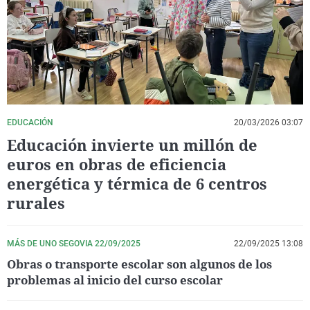
La rosa de los vientos
Caso
Extremadura
Virales
Gente viajera
Retornados
Galicia
Televisión
Como el perro y el gat
Equipo de investigaci
La Rioja
Elecciones
Operación Viuda Negr
Navarra
País Vasco
EDUCACIÓN
20/03/2026 03:07
Educación invierte un millón de
euros en obras de eficiencia
energética y térmica de 6 centros
rurales
MÁS DE UNO SEGOVIA 22/09/2025
22/09/2025 13:08
Obras o transporte escolar son algunos de los
problemas al inicio del curso escolar