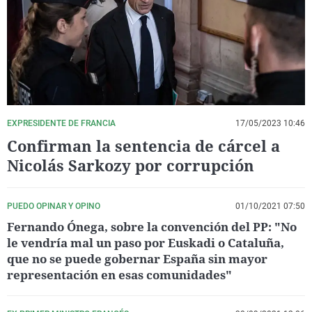
La rosa de los vientos
Caso
Extremadura
Virales
Gente viajera
Retornados
Galicia
Televisión
Como el perro y el gat
Equipo de investigaci
La Rioja
Elecciones
Operación Viuda Negr
Navarra
País Vasco
EXPRESIDENTE DE FRANCIA
17/05/2023 10:46
Confirman la sentencia de cárcel a
Nicolás Sarkozy por corrupción
PUEDO OPINAR Y OPINO
01/10/2021 07:50
Fernando Ónega, sobre la convención del PP: "No
le vendría mal un paso por Euskadi o Cataluña,
que no se puede gobernar España sin mayor
representación en esas comunidades"