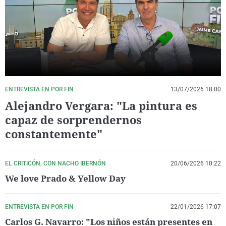
La rosa de los vientos
Caso
Extremadura
Virales
Gente viajera
Retornados
Galicia
Televisión
Como el perro y el gat
Equipo de investigaci
La Rioja
Elecciones
Operación Viuda Negr
Navarra
País Vasco
ENTREVISTA EN POR FIN
13/07/2026 18:00
Alejandro Vergara: "La pintura es
capaz de sorprendernos
constantemente"
EL CRITICÓN, CON NACHO IBERNÓN
20/06/2026 10:22
We love Prado & Yellow Day
ENTREVISTA EN POR FIN
22/01/2026 17:07
Carlos G. Navarro: "Los niños están presentes en