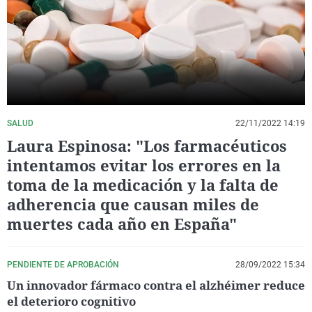
La rosa de los vientos
Caso
Extremadura
Virales
Gente viajera
Retornados
Galicia
Televisión
Como el perro y el gat
Equipo de investigaci
La Rioja
Elecciones
Operación Viuda Negr
Navarra
País Vasco
SALUD
22/11/2022 14:19
Laura Espinosa: "Los farmacéuticos
intentamos evitar los errores en la
toma de la medicación y la falta de
adherencia que causan miles de
muertes cada año en España"
PENDIENTE DE APROBACIÓN
28/09/2022 15:34
Un innovador fármaco contra el alzhéimer reduce
el deterioro cognitivo