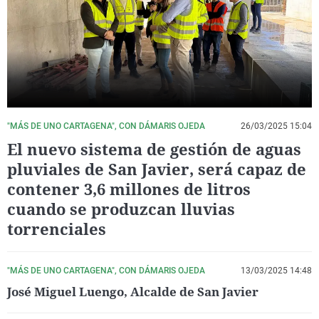
La rosa de los vientos
Caso
Extremadura
Virales
Gente viajera
Retornados
Galicia
Televisión
Como el perro y el gat
Equipo de investigaci
La Rioja
Elecciones
Operación Viuda Negr
Navarra
País Vasco
"MÁS DE UNO CARTAGENA", CON DÁMARIS OJEDA
26/03/2025 15:04
El nuevo sistema de gestión de aguas
pluviales de San Javier, será capaz de
contener 3,6 millones de litros
cuando se produzcan lluvias
torrenciales
"MÁS DE UNO CARTAGENA", CON DÁMARIS OJEDA
13/03/2025 14:48
José Miguel Luengo, Alcalde de San Javier