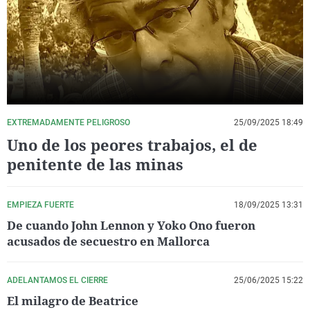
La rosa de los vientos
Caso
Extremadura
Virales
Gente viajera
Retornados
Galicia
Televisión
Como el perro y el gat
Equipo de investigaci
La Rioja
Elecciones
Operación Viuda Negr
Navarra
País Vasco
EXTREMADAMENTE PELIGROSO
25/09/2025 18:49
Uno de los peores trabajos, el de
penitente de las minas
EMPIEZA FUERTE
18/09/2025 13:31
De cuando John Lennon y Yoko Ono fueron
acusados de secuestro en Mallorca
ADELANTAMOS EL CIERRE
25/06/2025 15:22
El milagro de Beatrice