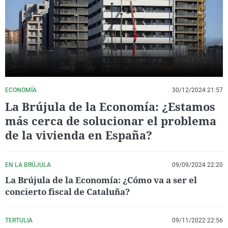
La rosa de los vientos
Caso
Extremadura
Virales
Gente viajera
Retornados
Galicia
Televisión
Como el perro y el gat
Equipo de investigaci
La Rioja
Elecciones
Operación Viuda Negr
Navarra
País Vasco
ECONOMÍA
30/12/2024 21:57
La Brújula de la Economía: ¿Estamos
más cerca de solucionar el problema
de la vivienda en España?
EN LA BRÚJULA
09/09/2024 22:20
La Brújula de la Economía: ¿Cómo va a ser el
concierto fiscal de Cataluña?
TERTULIA
09/11/2022 22:56