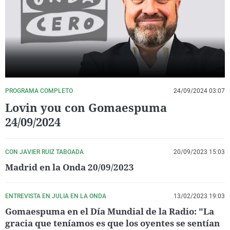
La rosa de los vientos
Caso
Extremadura
Virales
Gente viajera
Retornados
Galicia
Televisión
Como el perro y el gat
Equipo de investigaci
La Rioja
Elecciones
Operación Viuda Negr
Navarra
País Vasco
PROGRAMA COMPLETO
24/09/2024 03:07
Lovin you con Gomaespuma
24/09/2024
CON JAVIER RUIZ TABOADA
20/09/2023 15:03
Madrid en la Onda 20/09/2023
ENTREVISTA EN JULIA EN LA ONDA
13/02/2023 19:03
Gomaespuma en el Día Mundial de la Radio: "La
gracia que teníamos es que los oyentes se sentían