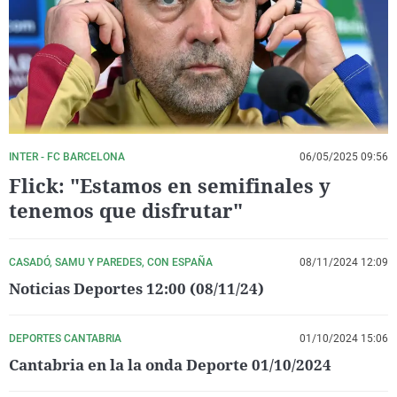
La rosa de los vientos
Caso
Extremadura
Virales
Gente viajera
Retornados
Galicia
Televisión
Como el perro y el gat
Equipo de investigaci
La Rioja
Elecciones
Operación Viuda Negr
Navarra
País Vasco
INTER - FC BARCELONA
06/05/2025 09:56
Flick: "Estamos en semifinales y
tenemos que disfrutar"
CASADÓ, SAMU Y PAREDES, CON ESPAÑA
08/11/2024 12:09
Noticias Deportes 12:00 (08/11/24)
DEPORTES CANTABRIA
01/10/2024 15:06
Cantabria en la la onda Deporte 01/10/2024