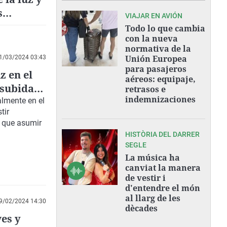
s
VIAJAR EN AVIÓN
Todo lo que cambia
con la nueva
normativa de la
Unión Europea
1/03/2024 03:43
para pasajeros
z en el
aéreos: equipaje,
 subida
retrasos e
indemnizaciones
lmente en el
tir
n que asumir
HISTÒRIA DEL DARRER
SEGLE
La música ha
canviat la manera
de vestir i
d'entendre el món
al llarg de les
9/02/2024 14:30
dècades
ves y