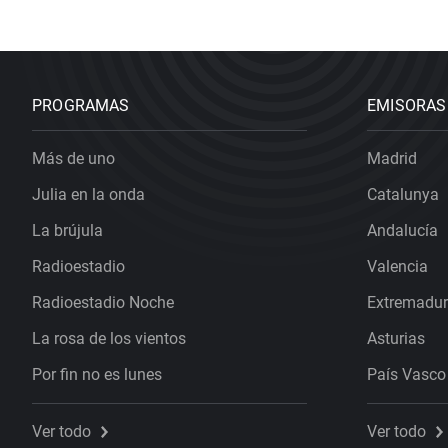
PROGRAMAS
EMISORAS
Más de uno
Madrid
Julia en la onda
Catalunya
La brújula
Andalucía
Radioestadio
Valencia
Radioestadio Noche
Extremadu
La rosa de los vientos
Asturias
Por fin no es lunes
País Vasco
Ver todo
Ver todo