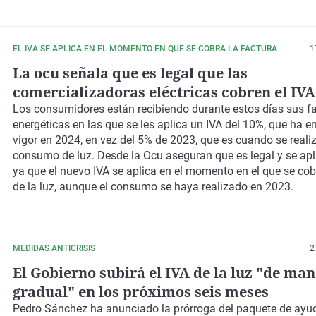
EL IVA SE APLICA EN EL MOMENTO EN QUE SE COBRA LA FACTURA
1
La ocu señala que es legal que las
comercializadoras eléctricas cobren el IVA
en enero de 2024 cuando el consumo se rea
Los consumidores están recibiendo durante estos días sus f
energéticas en las que se les aplica un IVA del 10%, que ha e
diciembre de 2023
vigor en 2024, en vez del 5% de 2023, que es cuando se realiz
consumo de luz. Desde la Ocu aseguran que es legal y se apli
ya que el nuevo IVA se aplica en el momento en el que se cob
de la luz, aunque el consumo se haya realizado en 2023.
MEDIDAS ANTICRISIS
2
El Gobierno subirá el IVA de la luz "de ma
gradual" en los próximos seis meses
Pedro Sánchez ha anunciado la prórroga del paquete de ayud