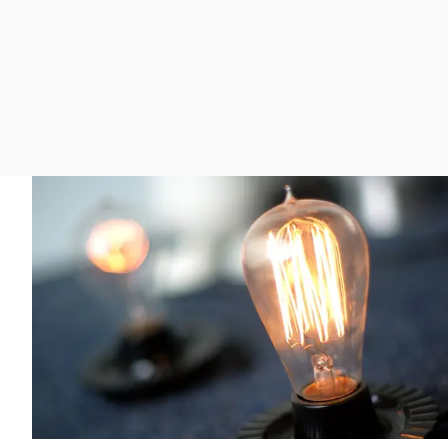
La rosa de los vientos
Caso
Extremadura
Gente viajera
Retornados
Galicia
Como el perro y el
Equipo de investigación
La Rioja
gato
Operación Viuda
Navarra
Negra
País Vasco