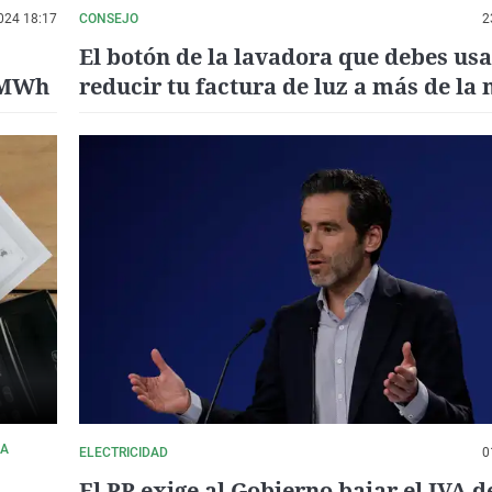
024 18:17
CONSEJO
2
El botón de la lavadora que debes usa
s/MWh
reducir tu factura de luz a más de la
CA
ELECTRICIDAD
0
El PP exige al Gobierno bajar el IVA de