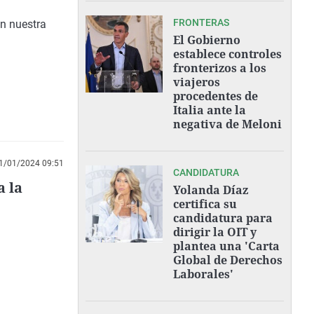
FRONTERAS
en nuestra
El Gobierno
establece controles
fronterizos a los
viajeros
procedentes de
Italia ante la
negativa de Meloni
1/01/2024 09:51
CANDIDATURA
a la
Yolanda Díaz
certifica su
candidatura para
dirigir la OIT y
plantea una 'Carta
Global de Derechos
Laborales'