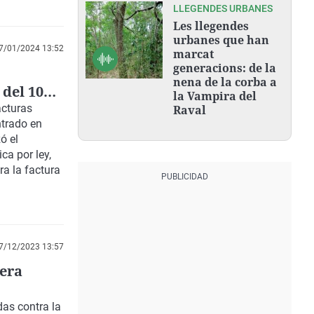
LLEGENDES URBANES
Les llegendes
urbanes que han
7/01/2024 13:52
marcat
generacions: de la
nena de la corba a
 del 10%
la Vampira del
lizó en
acturas
Raval
ntrado en
ó el
ca por ley,
ra la factura
7/12/2023 13:57
nera
as contra la