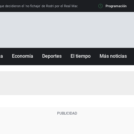
e decidieron el 'no fichaje' de Rodri por el Real Madrid y su 'sí' al Barça
Programación
La llamada de
ña
Economía
Deportes
El tiempo
Más noticias
Fútbol
Sociedad
Baloncesto
Mundo
Tenis
Salud
Motor
Cultura
Ciencia y Tecnología
adrid
Gastronomía
nciana
Medio ambiente