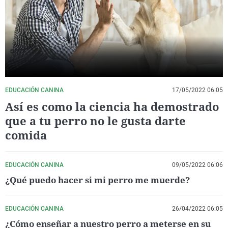
La rosa de los vientos
Caso
Extremadura
Virales
Gente viajera
Retornados
Galicia
Televisión
Como el perro y el gat
Equipo de investigaci
La Rioja
Elecciones
Operación Viuda Negr
Navarra
País Vasco
EDUCACIÓN CANINA
17/05/2022 06:05
Así es como la ciencia ha demostrado
que a tu perro no le gusta darte
comida
EDUCACIÓN CANINA
09/05/2022 06:06
¿Qué puedo hacer si mi perro me muerde?
EDUCACIÓN CANINA
26/04/2022 06:05
¿Cómo enseñar a nuestro perro a meterse en su