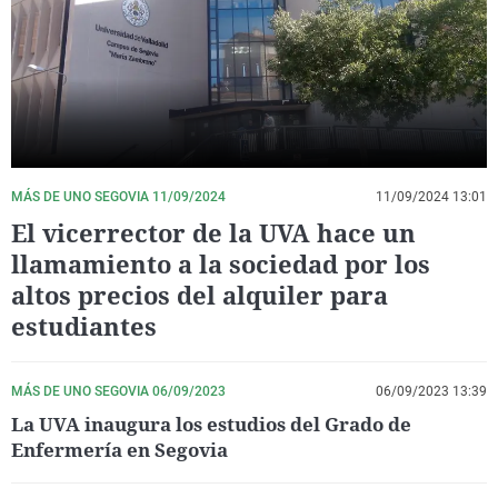
La rosa de los vientos
Caso
Extremadura
Virales
Gente viajera
Retornados
Galicia
Televisión
Como el perro y el gat
Equipo de investigaci
La Rioja
Elecciones
Operación Viuda Negr
Navarra
País Vasco
MÁS DE UNO SEGOVIA 11/09/2024
11/09/2024 13:01
El vicerrector de la UVA hace un
llamamiento a la sociedad por los
altos precios del alquiler para
estudiantes
MÁS DE UNO SEGOVIA 06/09/2023
06/09/2023 13:39
La UVA inaugura los estudios del Grado de
Enfermería en Segovia