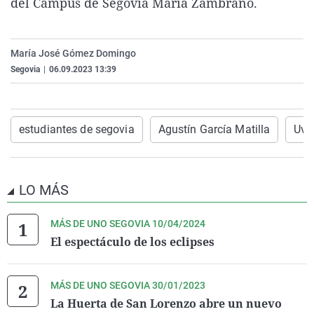
del Campus de Segovia María Zambrano.
La rosa de los vientos
Caso
Extremadura
Virales
Gente viajera
Retornados
Galicia
Televisión
María José Gómez Domingo
Como el perro y el gat
Equipo de investigaci
La Rioja
Elecciones
Segovia
|
06.09.2023 13:39
Operación Viuda Negr
Navarra
País Vasco
estudiantes de segovia
Agustín García Matilla
Uva
LO MÁS
MÁS DE UNO SEGOVIA 10/04/2024
El espectáculo de los eclipses
MÁS DE UNO SEGOVIA 30/01/2023
La Huerta de San Lorenzo abre un nuevo