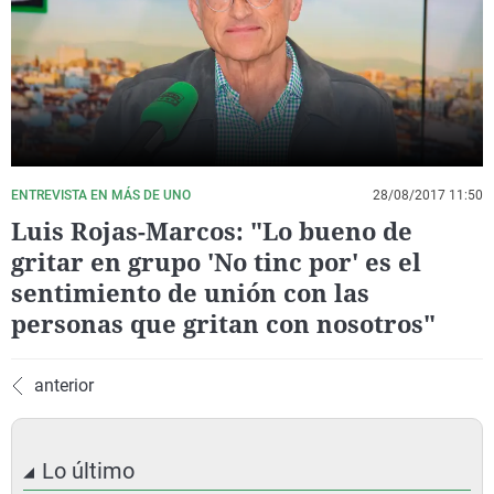
La rosa de los vientos
Caso
Extremadura
Virales
Gente viajera
Retornados
Galicia
Televisión
Como el perro y el gat
Equipo de investigaci
La Rioja
Elecciones
Operación Viuda Negr
Navarra
País Vasco
ENTREVISTA EN MÁS DE UNO
28/08/2017 11:50
Luis Rojas-Marcos: "Lo bueno de
gritar en grupo 'No tinc por' es el
sentimiento de unión con las
personas que gritan con nosotros"
anterior
Lo último