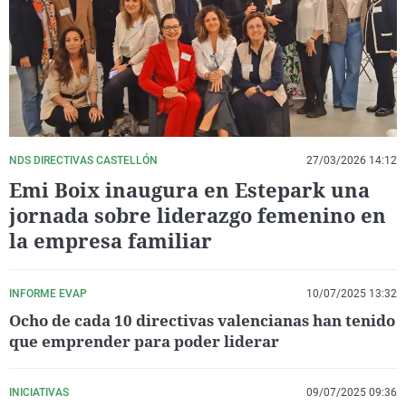
La rosa de los vientos
Caso
Extremadura
Virales
Gente viajera
Retornados
Galicia
Televisión
Como el perro y el gat
Equipo de investigaci
La Rioja
Elecciones
Operación Viuda Negr
Navarra
País Vasco
NDS DIRECTIVAS CASTELLÓN
27/03/2026 14:12
Emi Boix inaugura en Estepark una
jornada sobre liderazgo femenino en
la empresa familiar
INFORME EVAP
10/07/2025 13:32
Ocho de cada 10 directivas valencianas han tenido
que emprender para poder liderar
INICIATIVAS
09/07/2025 09:36